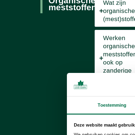
Organische
Wat zijn
meststoffen
organische
(mest)stof
Werken
organische
meststoffe
ook op
zanderige
grond?
Kan ik bete
organische
Toestemming
meststoffe
gebruiken
Deze website maakt gebruik
dan
We gebruiken cookies om cont