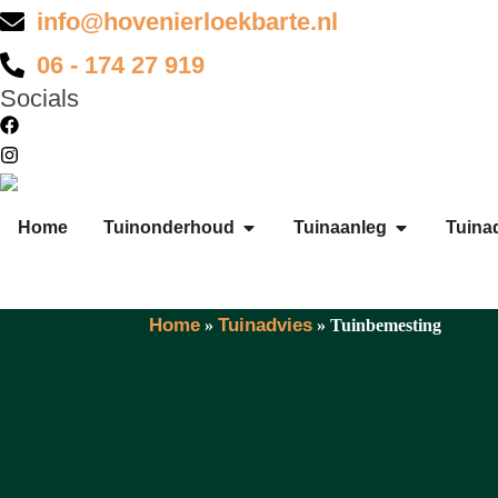
info@hovenierloekbarte.nl
06 - 174 27 919
Socials
Home
Tuinonderhoud
Tuinaanleg
Tuina
Home
Tuinadvies
»
»
Tuinbemesting