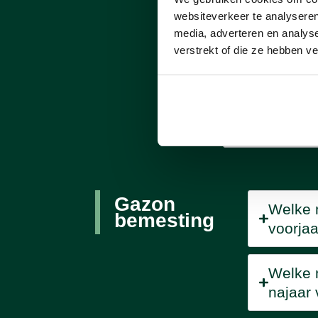
kunstmest
websiteverkeer te analyseren
media, adverteren en analys
verstrekt of die ze hebben v
Hoe vaak 
jaar moet i
organische
mest
gebruiken
Gazon
Welke m
bemesting
voorjaa
Welke m
najaar