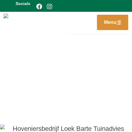
Socials
Menu
Home
Tuinadvies
»
»
Tuintips lente