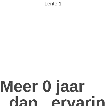
Meer 
0
 jaar 
dan 
ervarin