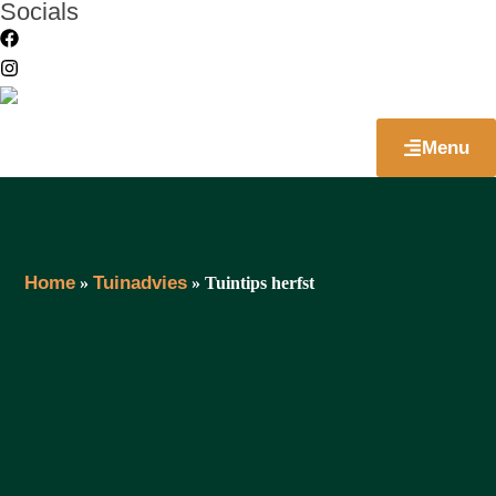
Socials
Menu
Home
Tuinadvies
»
»
Tuintips herfst