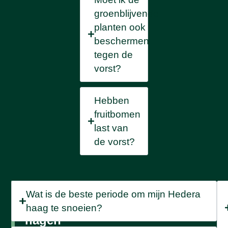
groenblijvende
planten ook
beschermen
tegen de
vorst?
Hebben
fruitbomen
last van
de vorst?
Snoeien
Wat is de beste periode om mijn Hedera
van
haag te snoeien?
de
hagen