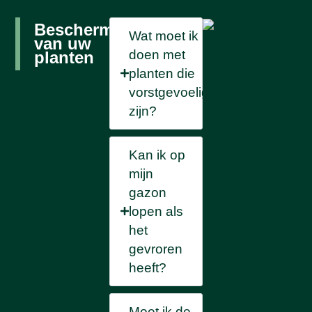
Beschermen
Wat moet ik
van uw
doen met
planten
planten die
vorstgevoelig
zijn?
Kan ik op
mijn
gazon
lopen als
het
gevroren
heeft?
Moet ik de